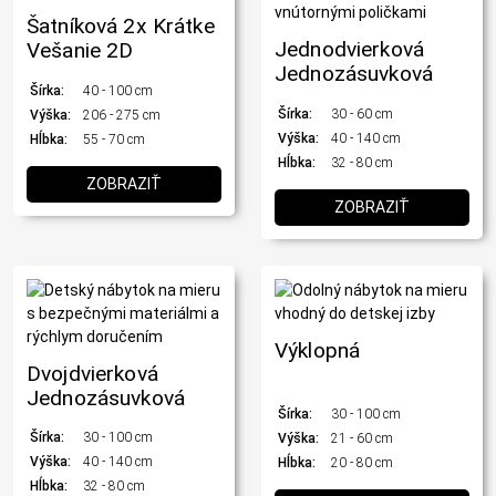
Šatníková 2x Krátke
Jednodvierková
Vešanie 2D
Jednozásuvková
Šírka:
40 - 100 cm
Šírka:
30 - 60 cm
Výška:
206 - 275 cm
Výška:
40 - 140 cm
Hĺbka:
55 - 70 cm
Hĺbka:
32 - 80 cm
ZOBRAZIŤ
ZOBRAZIŤ
Výklopná
Dvojdvierková
Jednozásuvková
Šírka:
30 - 100 cm
Šírka:
30 - 100 cm
Výška:
21 - 60 cm
Výška:
40 - 140 cm
Hĺbka:
20 - 80 cm
Hĺbka:
32 - 80 cm